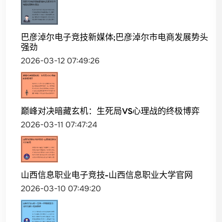
巴彦淖尔电子竞技新媒体;巴彦淖尔市电商发展势头
强劲
2026-03-12 07:49:26
巅峰对决暗藏玄机：生死局VS心理战的终极博弈
2026-03-11 07:47:24
山西信息职业电子竞技-山西信息职业大学官网
2026-03-10 07:49:20