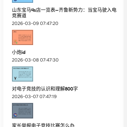
山东宝马4s店一览表—齐鲁新势力：当宝马驶入电
竞赛道
2026-03-09 07:47:20
小炮id
2026-03-08 07:47:30
对电子竞技的认识和理解800字
2026-03-07 07:47:19
家长举报电子竞技比赛怎么办