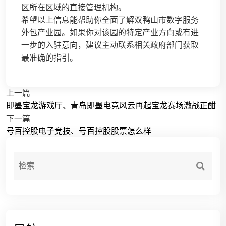
区所在区域的直接管理机构。
希望以上信息能帮助你全面了解双鸭山市数字服务
外包产业园。如果你对该园的特定产业方向或有进
一步的入驻意向，建议主动联系相关政府部门获取
最准确的指引。
上一篇
即墨宝龙游戏厅、青岛即墨电竞风云再起宝龙赛场激战正酣
下一篇
号百控股电子竞技、号百控股股票怎么样