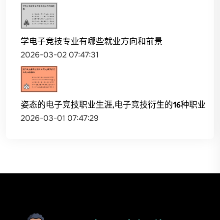
学电子竞技专业有哪些就业方向和前景
2026-03-02 07:47:31
姿态的电子竞技职业生涯,电子竞技衍生的16种职业
2026-03-01 07:47:29