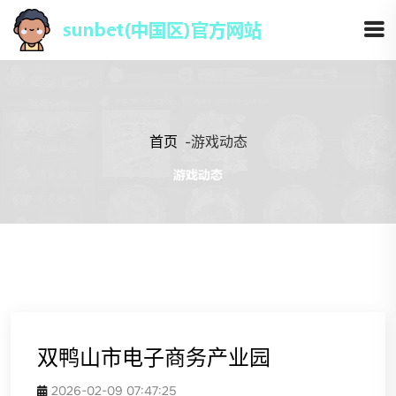
首页
-
游戏动态
双鸭山市电子商务产业园
2026-02-09 07:47:25