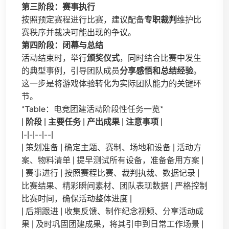
第三阶段：赛事执行
按照预定赛程进行比赛，建议配备
专职裁判
维护比
赛秩序并裁决可能出现的争议。
第四阶段：闭幕与总结
活动结束时，举行
颁奖仪式
，同时结合比赛中发生
的典型事例，引导团队成员
分享感悟和总结经验
。
这一步是将游戏体验转化为实际团队能力的关键环
节。
*Table：电竞团建活动阶段性任务一览*
|
阶段
|
主要任务
|
产出成果
|
注意事项
|
|-|-|--|--|
| 策划准备 | 确定主题、赛制、场地和设备 | 活动方
案、物料清单 | 提早测试所有设备，准备备用方案 |
| 赛事进行 | 按照赛程比赛、裁判执裁、数据记录 |
比赛结果、精彩瞬间素材、团队表现数据 | 严格控制
比赛时间，确保活动整体进度 |
| 后期跟进 | 收集反馈、制作纪念视频、分享活动成
果 | 及时巩固团建成果，将其引申到日常工作场景 |