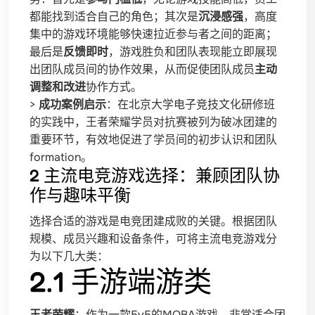
都能找到适合自己的角色；其次是
沉浸感强
，高度
集中的游戏环境能够快速拉近参与者之间的距离；
最后是
反馈即时
，游戏胜负和团队表现能立即展现
出团队成员间的协作效果，从而促使团队成员
主动
调整和改进
协作方式。
>
成功案例启示
：在北京大学电子竞技文化研修班
的实践中，王者荣耀学员对抗赛被列为破冰团建的
重要环节，有效地促进了学员间的初步认识和团队
formation。
2 主流电竞游戏选择：兼顾团队协
作与趣味平衡
选择合适的游戏是电竞团建成败的关键。根据团队
规模、成员兴趣和设备条件，可将主流电竞游戏分
为以下几大类：
2.1 手游端游类
王者荣耀
：作为一款5v5的MOBA游戏，非常适合团