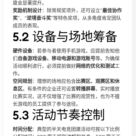
度会显著提升。
奖励机制设计
：除常规奖项外，还可设立“
最佳协作
奖
”、“
逆境奋斗奖
”等特色奖项，从多角度肯定团队
成员的表现。
5.2 设备与场地筹备
硬件设备
：若参与者使用手机游戏，应提前告知他
们
自备游戏设备、移动电源和游戏账号
等。为确保
活动顺利进行，必须提前做好
网络的优化和测试
工
作。
空间规划
：理想的场地应包含
比赛区、观赛区和休
息区
。有条件的企业还可设置
转播屏幕
，实时播放
比赛实况，这不仅增强了比赛的观赏性，也为不擅
长游戏的员工提供了参与途径。
5.3 活动节奏控制
时间分配
：典型的半天电竞团建活动可按以下比例