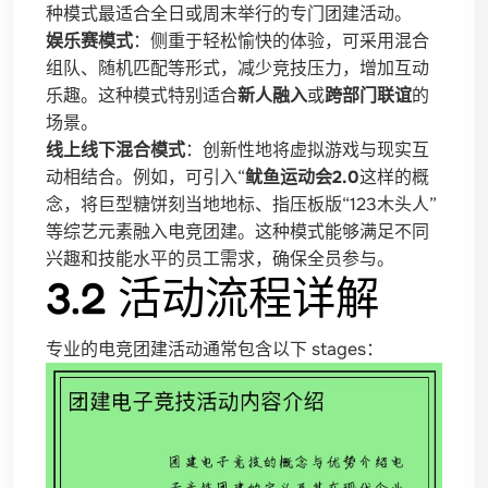
种模式最适合全日或周末举行的专门团建活动。
娱乐赛模式
：侧重于轻松愉快的体验，可采用混合
组队、随机匹配等形式，减少竞技压力，增加互动
乐趣。这种模式特别适合
新人融入
或
跨部门联谊
的
场景。
线上线下混合模式
：创新性地将虚拟游戏与现实互
动相结合。例如，可引入“
鱿鱼运动会2.0
这样的概
念，将巨型糖饼刻当地地标、指压板版“123木头人”
等综艺元素融入电竞团建。这种模式能够满足不同
兴趣和技能水平的员工需求，确保全员参与。
3.2 活动流程详解
专业的电竞团建活动通常包含以下 stages：