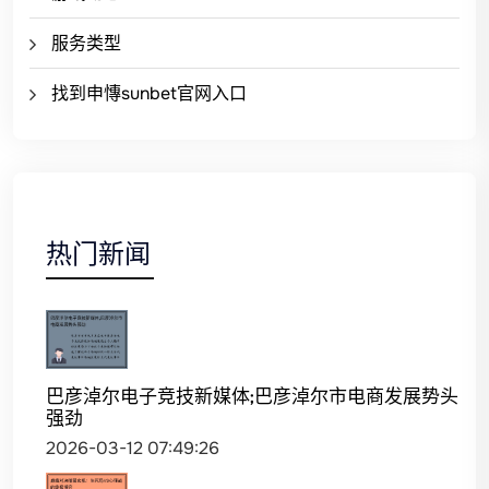
服务类型
找到申慱sunbet官网入口
热门新闻
巴彦淖尔电子竞技新媒体;巴彦淖尔市电商发展势头
强劲
2026-03-12 07:49:26