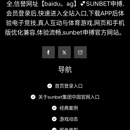
全,信誉网址【baidu。ag】💕SUNBET申搏,
会员登录后,快速进入全站入口,下载APP后体
验电子竞技,真人互动与体育游戏,网页和手机
版优化兼容,体验流畅,sunbet申搏官方网站。
导航
首页登录入口
关于sunbet集团中国官网入口
经典案例
游戏动态