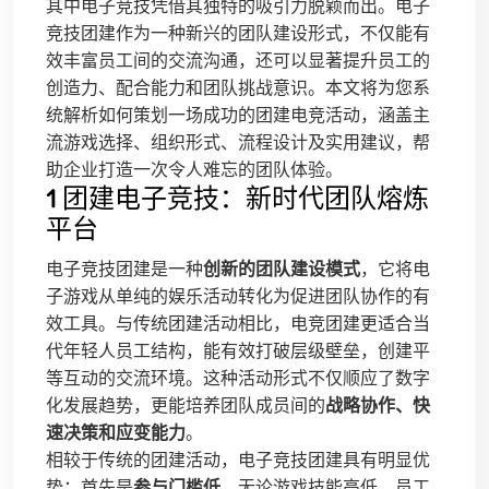
其中电子竞技凭借其独特的吸引力脱颖而出。电子
竞技团建作为一种新兴的团队建设形式，不仅能有
效丰富员工间的交流沟通，还可以显著提升员工的
创造力、配合能力和团队挑战意识。本文将为您系
统解析如何策划一场成功的团建电竞活动，涵盖主
流游戏选择、组织形式、流程设计及实用建议，帮
助企业打造一次令人难忘的团队体验。
1 团建电子竞技：新时代团队熔炼
平台
电子竞技团建是一种
创新的团队建设模式
，它将电
子游戏从单纯的娱乐活动转化为促进团队协作的有
效工具。与传统团建活动相比，电竞团建更适合当
代年轻人员工结构，能有效打破层级壁垒，创建平
等互动的交流环境。这种活动形式不仅顺应了数字
化发展趋势，更能培养团队成员间的
战略协作、快
速决策和应变能力
。
相较于传统的团建活动，电子竞技团建具有明显优
势：首先是
参与门槛低
，无论游戏技能高低，员工