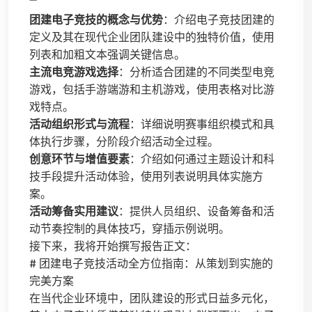
团建电子竞技的概念与优势
：介绍电子竞技团建的
定义及其在现代企业团队建设中的独特价值，使用
列表和加粗文本强调关键信息。
主流电竞游戏选择
：分析适合团建的不同类型电竞
游戏，包括手游端游和主机游戏，使用表格对比游
戏特点。
活动组织形式与流程
：详细说明赛事组织模式和具
体执行步骤，分阶段介绍活动全过程。
创意环节与增值要素
：介绍如何通过主题设计和科
技手段提升活动体验，使用列表说明具体实施方
案。
活动筹备实用建议
：提供人员组织、设备筹备和活
动节奏控制的具体技巧，穿插示例说明。
接下来，我将开始撰写报告正文：
# 团建电子竞技活动全方位指南：从策划到实施的
完美方案
在当代企业环境中，团队建设的形式日益多元化，